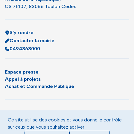
CS 71407, 83056 Toulon Cedex
S'y rendre
Contacter la mairie
0494363000
Espace presse
Appel à projets
Achat et Commande Publique
Plan du site
Agenda
Ce site utilise des cookies et vous donne le contrôle
Le magazine municipal de Toulon
sur ceux que vous souhaitez activer
Mentions légales