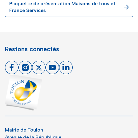
Plaquette de présentation Maisons de tous et
France Services
Restons connectés
Facebook
Instagram
X
Youtube
Linkedin
Toulon - Port du levant, retour à l'accueil
Mairie de Toulon
Avenue de la République,