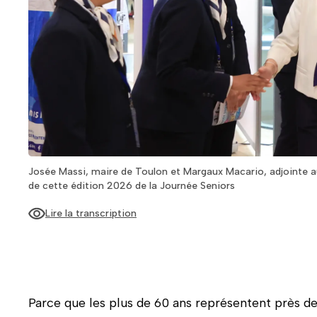
Josée Massi, maire de Toulon et Margaux Macario, adjointe au
de cette édition 2026 de la Journée Seniors
Lire la transcription
Au centre de la photo, avec une veste blanche, Josée Mas
un t-shirt blanc), adjointe au maire en charge des Liens 
exposants de cette nouvelle édition de la Journée Senior
Parce que les plus de 60 ans représentent près de