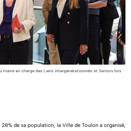
 maire en charge des Liens intergénérationnels et Seniors lors
si, maire de Toulon et Margaux Macario (sur la droite avec
intergénérationnels et Seniors. Toutes deux ont salué les
s.
 28% de sa population, la Ville de Toulon a organisé,