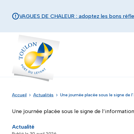
Aller au contenu principal
Panneau de gestion des cookies
VAGUES DE CHALEUR : adoptez les bons réfl
Toulon - Port du levant, retour à l'accueil
Accueil
Actualités
Une journée placée sous le signe de l’
Une journée placée sous le signe de l’information 
Actualité
Publié le 30 avril 2026