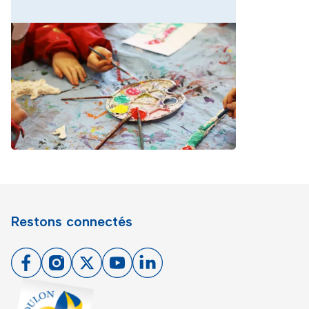
Restons connectés
Facebook
Instagram
X
Youtube
Linkedin
Toulon - Port du levant, retour à l'accueil