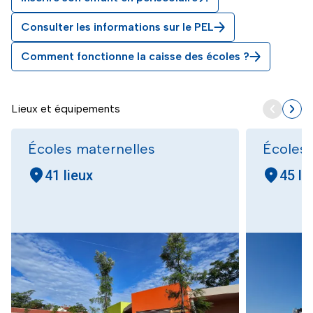
Consulter les informations sur le PEL
Comment fonctionne la caisse des écoles ?
Lieux et équipements
Écoles maternelles
Écoles 
41 lieux
45 li