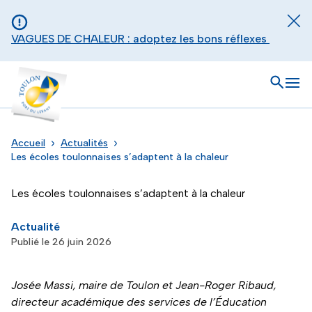
Aller au contenu principal
Panneau de gestion des cookies
Fer
VAGUES DE CHALEUR : adoptez les bons réflexes
Toulon - Port du levant, retour à l'accueil
Ouvrir
Men
Accueil
Actualités
Les écoles toulonnaises s’adaptent à la chaleur
Les écoles toulonnaises s’adaptent à la chaleur
Actualité
Publié le 26 juin 2026
Josée Massi, maire de Toulon et Jean-Roger Ribaud,
directeur académique des services de l’Éducation