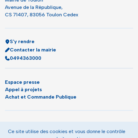
Avenue de la République,
CS 71407, 83056 Toulon Cedex
S'y rendre
Contacter la mairie
0494363000
Espace presse
Appel à projets
Achat et Commande Publique
Plan du site
Agenda
Ce site utilise des cookies et vous donne le contrôle
Le magazine municipal de Toulon