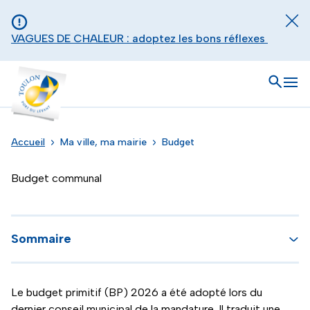
Aller au contenu principal
Panneau de gestion des cookies
Fer
VAGUES DE CHALEUR : adoptez les bons réflexes
Toulon - Port du levant, retour à l'accueil
Ouvrir
Men
Accueil
Ma ville, ma mairie
Budget
Budget communal
Sommaire
Le budget primitif (BP) 2026 a été adopté lors du
dernier conseil municipal de la mandature. Il traduit une