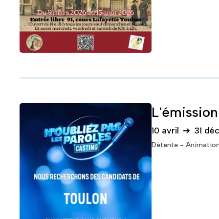
L'émission
10 avril
➔
31 dé
Détente - Animatio