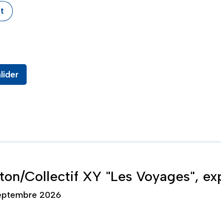
t
 jour automatiquement.
ement
onférence
Art
Conseil municipal
Biodiversité
Cantines scolaires
Élections
Enquête publiqu
Culture
nfance
Spectacle
Environnement
Vie citoyenne
Expérimentations
Festival
Fest
olitique
Prévention, santé
Recherche
Réunion publique
oyenne
Vie commerçante
Ville durable
on/Collectif XY "Les Voyages", exp
septembre 2026