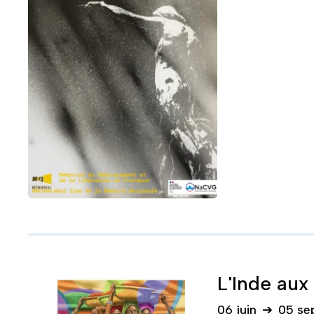
L'Inde aux
06 juin
➔
05 se