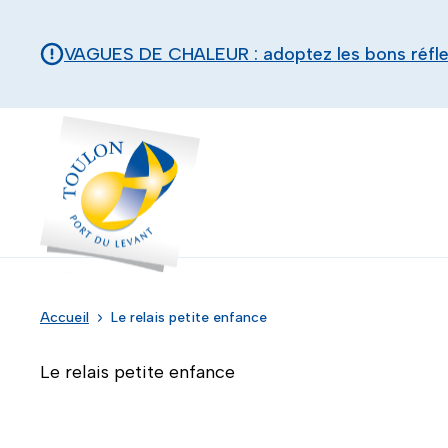
Aller au contenu principal
Panneau de gestion des cookies
VAGUES DE CHALEUR : adoptez les bons réfl
Toulon - Port du levant, retour à l'accueil
Accueil
Le relais petite enfance
Le relais petite enfance