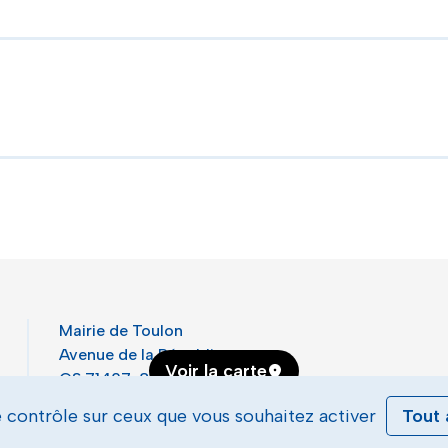
Mairie de Toulon
Avenue de la République,
Voir la carte
CS 71407, 83056 Toulon Cedex
S'y rendre
e contrôle sur ceux que vous souhaitez activer
Tout 
Contacter la mairie