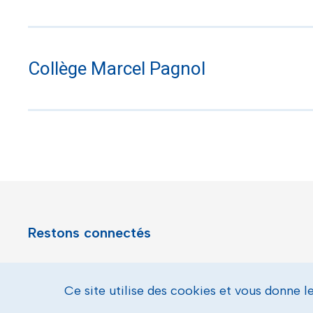
Collège Marcel Pagnol
Restons connectés
Facebook
Instagram
X
Youtube
Linkedin
Ce site utilise des cookies et vous donne l
Toulon - Port du levant, retour à l'accueil