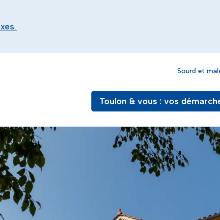
exes
Sourd et mal
Toulon & vous : vos démarch