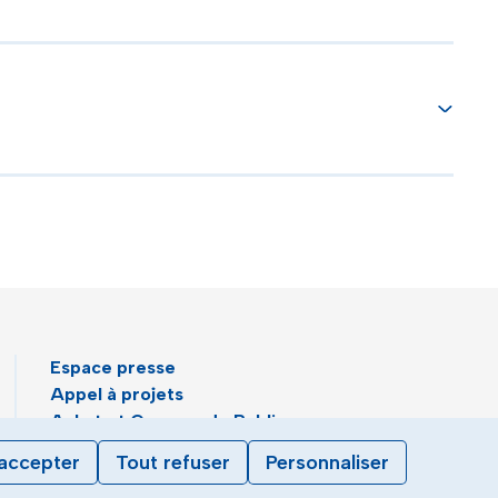
Espace presse
Appel à projets
Achat et Commande Publique
Plan du site
accepter
Tout refuser
Personnaliser
Agenda
Le magazine municipal de Toulon