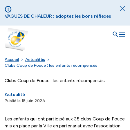
Aller au contenu principal
Panneau de gestion des cookies
Fer
VAGUES DE CHALEUR : adoptez les bons réflexes
Toulon - Port du levant, retour à l'accueil
Ouvrir
Men
Accueil
Actualités
Clubs Coup de Pouce : les enfants récompensés
Clubs Coup de Pouce : les enfants récompensés
Actualité
Publié le 18 juin 2026
Les enfants qui ont participé aux 35 clubs Coup de Pouce
mis en place par la Ville en partenariat avec l’association