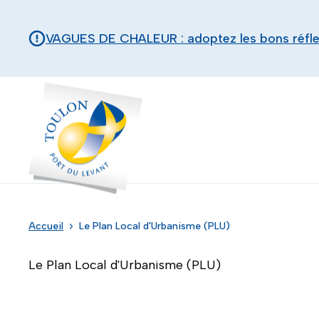
Aller au contenu principal
Panneau de gestion des cookies
VAGUES DE CHALEUR : adoptez les bons réfl
Toulon - Port du levant, retour à l'accueil
Accueil
Le Plan Local d'Urbanisme (PLU)
Le Plan Local d'Urbanisme (PLU)