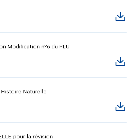
Télécha
on Modification n°6 du PLU
Télécha
Histoire Naturelle
Télécha
LLE pour la révision