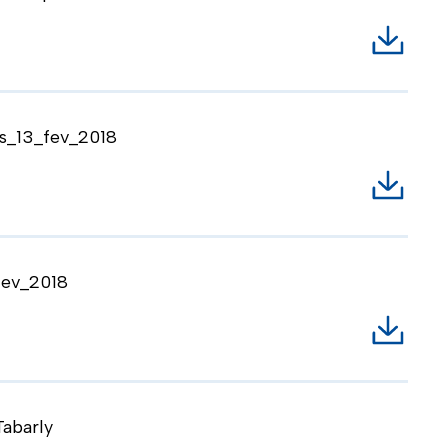
Télécha
s_13_fev_2018
Téléch
fev_2018
Téléch
Tabarly