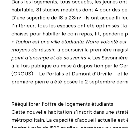
Dans les logements, tous occupés, les jeunes ont 
habitable, 31 studios meublés dont 4 pour des pe
D’une superficie de 18 à 23m², ils ont accueilli le
l’intérieur, tous les espaces ont été optimisés : 
chaises pour habiller le coin repas, lit, penderie
«
Toulon est une ville étudiante. Notre volonté est 
moyens de réussir,
a poursuivi la première magist
point d’ancrage et de souvenirs
». Les Savonnière
à la fois publique ou mise à disposition par le Ce
(CROUS) – Le Portalis et Dumont d’Urville - et le 
première pierre a été posée le 2 septembre derni
Rééquilibrer l’offre de logements étudiants
Cette nouvelle habitation s’inscrit dans une straté
métropolitain. La capacité d’accueil actuelle est 
faudrait près de 500 studios, chambres ou appar