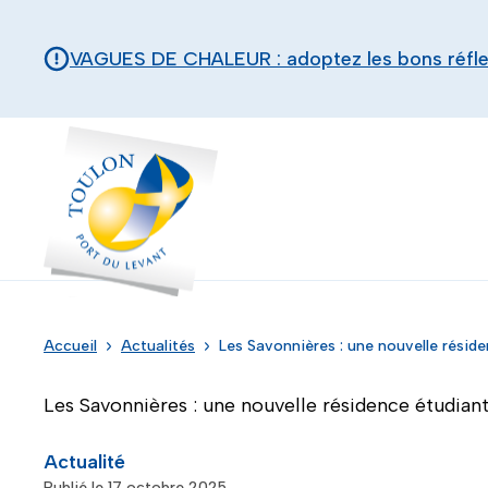
Aller au contenu principal
Panneau de gestion des cookies
VAGUES DE CHALEUR : adoptez les bons réfl
Toulon - Port du levant, retour à l'accueil
Accueil
Actualités
Les Savonnières : une nouvelle réside
Les Savonnières : une nouvelle résidence étudian
Actualité
Publié le 17 octobre 2025