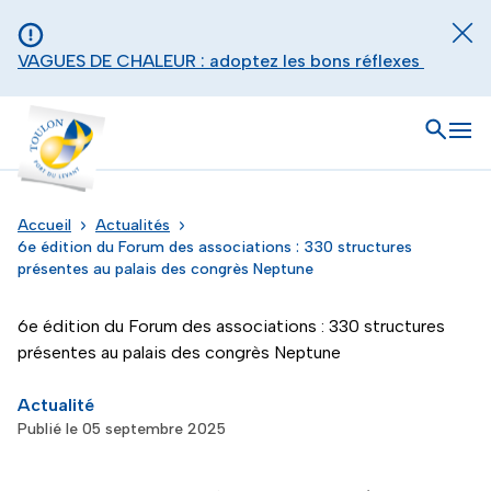
Aller au contenu principal
Panneau de gestion des cookies
Fer
VAGUES DE CHALEUR : adoptez les bons réflexes
Toulon - Port du levant, retour à l'accueil
Ouvrir
Men
Accueil
Actualités
6e édition du Forum des associations : 330 structures
présentes au palais des congrès Neptune
6e édition du Forum des associations : 330 structures
présentes au palais des congrès Neptune
Actualité
Publié le 05 septembre 2025