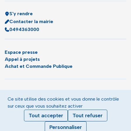
S'y rendre
Contacter la mairie
0494363000
Espace presse
Appel à projets
Achat et Commande Publique
Plan du site
Agenda
Ce site utilise des cookies et vous donne le contrôle
Le magazine municipal de Toulon
sur ceux que vous souhaitez activer
Mentions légales
Tout accepter
Tout refuser
Données personnelles
Gestion des cookies
Personnaliser
Accessibilité : partiellement conforme