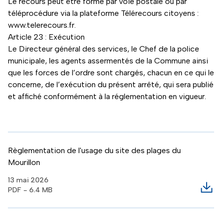
Le recours peut être formé par voie postale ou par
téléprocédure via la plateforme Télérecours citoyens :
www.telerecours.fr.
Article 23 : Exécution
Le Directeur général des services, le Chef de la police
municipale, les agents assermentés de la Commune ainsi
que les forces de l’ordre sont chargés, chacun en ce qui le
concerne, de l’exécution du présent arrêté, qui sera publié
et affiché conformément à la réglementation en vigueur.
Règlementation de l'usage du site des plages du
Mourillon
13 mai 2026
PDF - 6.4 MB
Télé