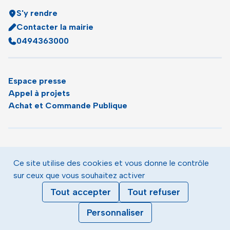
S'y rendre
Contacter la mairie
0494363000
Espace presse
Appel à projets
Achat et Commande Publique
Plan du site
Agenda
Ce site utilise des cookies et vous donne le contrôle
Le magazine municipal de Toulon
sur ceux que vous souhaitez activer
Mentions légales
Tout accepter
Tout refuser
Données personnelles
Gestion des cookies
Personnaliser
Accessibilité : partiellement conforme