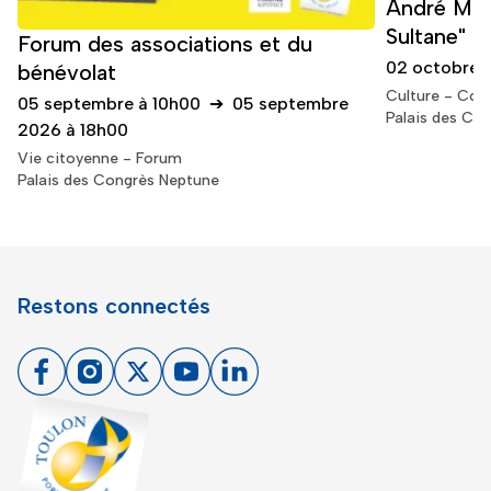
André Man
Sultane"
Forum des associations et du
02 octobre 
bénévolat
Culture - Con
05 septembre à 10h00
➔
05 septembre
Palais des Co
2026 à 18h00
Vie citoyenne - Forum
Palais des Congrès Neptune
Restons connectés
Facebook
Instagram
X
Youtube
Linkedin
Toulon - Port du levant, retour à l'accueil