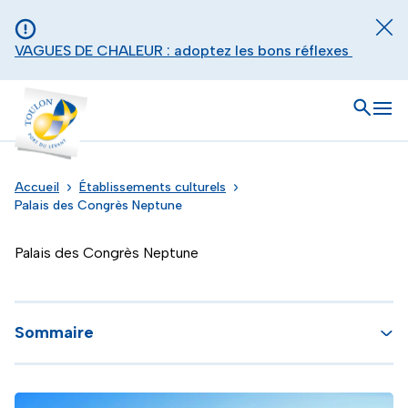
Aller au contenu principal
Panneau de gestion des cookies
Fer
VAGUES DE CHALEUR : adoptez les bons réflexes
Toulon - Port du levant, retour à l'accueil
Ouvrir
Men
Accueil
Établissements culturels
Palais des Congrès Neptune
Palais des Congrès Neptune
Sommaire