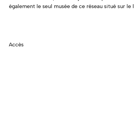
également le seul musée de ce réseau situé sur le l
Accès
Naviguer directement après la carte