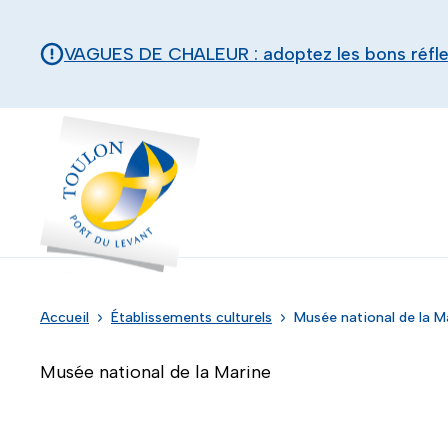
Aller au contenu principal
Panneau de gestion des cookies
VAGUES DE CHALEUR : adoptez les bons réfl
Toulon - Port du levant, retour à l'accueil
Accueil
Établissements culturels
Musée national de la M
Musée national de la Marine