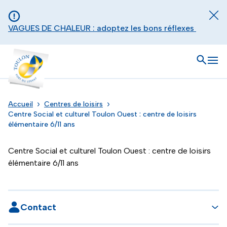
Aller au contenu principal
Panneau de gestion des cookies
Fer
VAGUES DE CHALEUR : adoptez les bons réflexes
Toulon - Port du levant, retour à l'accueil
Ouvrir
Men
Accueil
Centres de loisirs
Centre Social et culturel Toulon Ouest : centre de loisirs
élémentaire 6/11 ans
Centre Social et culturel Toulon Ouest : centre de loisirs
élémentaire 6/11 ans
Contact