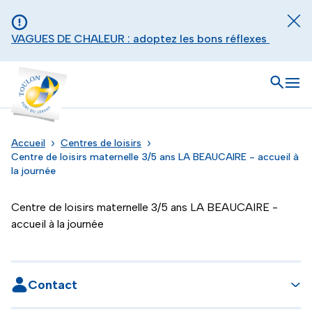
Aller au contenu principal
Panneau de gestion des cookies
Fer
VAGUES DE CHALEUR : adoptez les bons réflexes
Toulon - Port du levant, retour à l'accueil
Ouvrir
Men
Accueil
Centres de loisirs
Centre de loisirs maternelle 3/5 ans LA BEAUCAIRE - accueil à
la journée
Centre de loisirs maternelle 3/5 ans LA BEAUCAIRE -
accueil à la journée
Contact