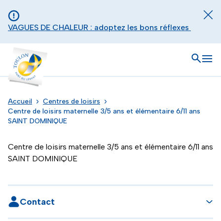
Aller au contenu principal
Panneau de gestion des cookies
Fer
VAGUES DE CHALEUR : adoptez les bons réflexes
Toulon - Port du levant, retour à l'accueil
Ouvrir
Men
Accueil
Centres de loisirs
Centre de loisirs maternelle 3/5 ans et élémentaire 6/11 ans
SAINT DOMINIQUE
Centre de loisirs maternelle 3/5 ans et élémentaire 6/11 ans
SAINT DOMINIQUE
Contact