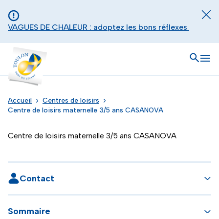
Aller au contenu principal
Panneau de gestion des cookies
Fer
VAGUES DE CHALEUR : adoptez les bons réflexes
Toulon - Port du levant, retour à l'accueil
Ouvrir
Men
Accueil
Centres de loisirs
Centre de loisirs maternelle 3/5 ans CASANOVA
Centre de loisirs maternelle 3/5 ans CASANOVA
Contact
Sommaire