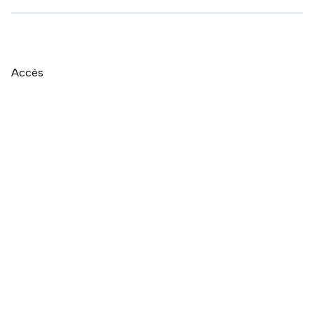
Accès
Naviguer directement après la carte