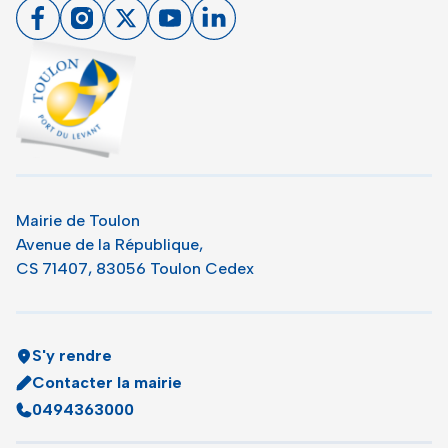
Facebook
Instagram
X
Youtube
Linkedin
Toulon - Port du levant, retour à l'accueil
Mairie de Toulon
Avenue de la République,
CS 71407, 83056 Toulon Cedex
S'y rendre
Contacter la mairie
0494363000