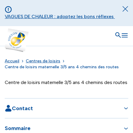
Aller au contenu principal
Panneau de gestion des cookies
Fer
VAGUES DE CHALEUR : adoptez les bons réflexes
Toulon - Port du levant, retour à l'accueil
Ouvrir
Men
Accueil
Centres de loisirs
Centre de loisirs maternelle 3/5 ans 4 chemins des routes
Centre de loisirs maternelle 3/5 ans 4 chemins des routes
Contact
Sommaire