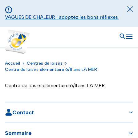
Aller au contenu principal
Panneau de gestion des cookies
Fer
VAGUES DE CHALEUR : adoptez les bons réflexes
Toulon - Port du levant, retour à l'accueil
Ouvrir
Men
Accueil
Centres de loisirs
Centre de loisirs élémentaire 6/11 ans LA MER
Centre de loisirs élémentaire 6/11 ans LA MER
Contact
Sommaire