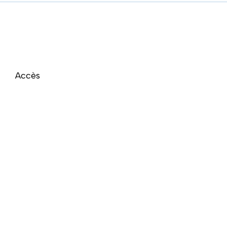
Accès
Naviguer directement après la carte