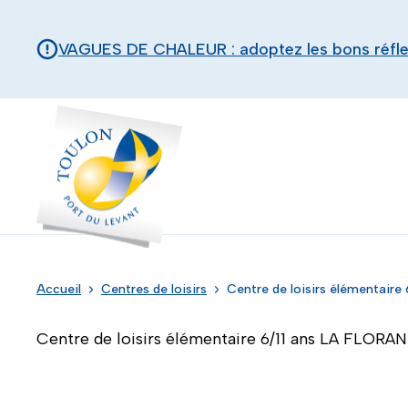
Aller au contenu principal
Panneau de gestion des cookies
VAGUES DE CHALEUR : adoptez les bons réfl
Toulon - Port du levant, retour à l'accueil
Accueil
Centres de loisirs
Centre de loisirs élémentaire 
Centre de loisirs élémentaire 6/11 ans LA FLORANE