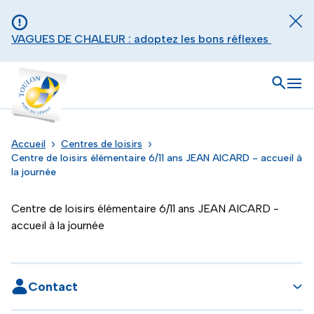
Aller au contenu principal
Panneau de gestion des cookies
Fer
VAGUES DE CHALEUR : adoptez les bons réflexes
Toulon - Port du levant, retour à l'accueil
Ouvrir
Men
Accueil
Centres de loisirs
Centre de loisirs élémentaire 6/11 ans JEAN AICARD - accueil à
la journée
Centre de loisirs élémentaire 6/11 ans JEAN AICARD -
accueil à la journée
Contact