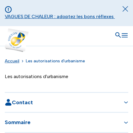
Aller au contenu principal
Panneau de gestion des cookies
Fer
VAGUES DE CHALEUR : adoptez les bons réflexes
Toulon - Port du levant, retour à l'accueil
Ouvrir
Men
Accueil
Les autorisations d'urbanisme
Les autorisations d'urbanisme
Contact
Sommaire