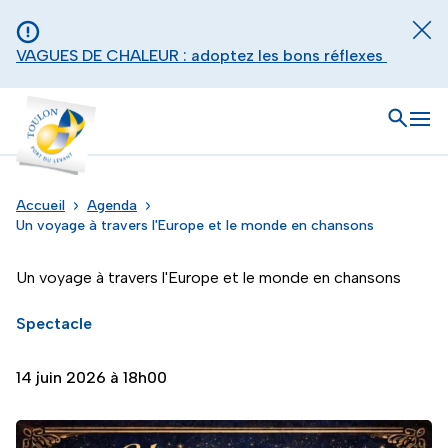
Aller au contenu principal
Panneau de gestion des cookies
Fer
VAGUES DE CHALEUR : adoptez les bons réflexes
Toulon - Port du levant, retour à l'accueil
Ouvrir
Men
Accueil
Agenda
Un voyage à travers l'Europe et le monde en chansons
Un voyage à travers l'Europe et le monde en chansons
Spectacle
14 juin 2026 à 18h00