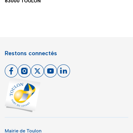
83000 TOULON
Restons connectés
Facebook
Instagram
X
Youtube
Linkedin
Toulon - Port du levant, retour à l'accueil
Mairie de Toulon