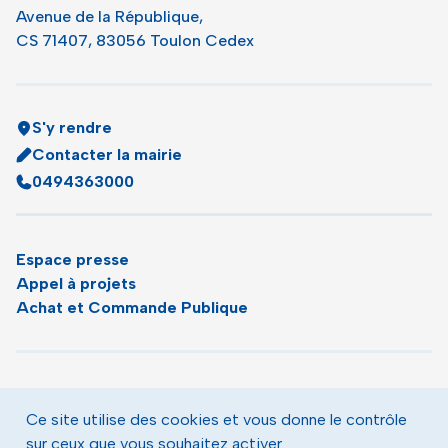
Avenue de la République,
CS 71407, 83056 Toulon Cedex
S'y rendre
Contacter la mairie
0494363000
Espace presse
Appel à projets
Achat et Commande Publique
Plan du site
Agenda
Ce site utilise des cookies et vous donne le contrôle
Le magazine municipal de Toulon
sur ceux que vous souhaitez activer