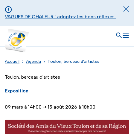
Aller au contenu principal
Panneau de gestion des cookies
Fer
VAGUES DE CHALEUR : adoptez les bons réflexes
Toulon - Port du levant, retour à l'accueil
Ouvrir
Men
Accueil
Agenda
Toulon, berceau d'artistes
Toulon, berceau d'artistes
Exposition
09 mars à 14h00
➔
15 août 2026 à 18h00