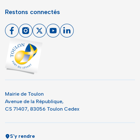
Restons connectés
Facebook
Instagram
X
Youtube
Linkedin
Toulon - Port du levant, retour à l'accueil
Mairie de Toulon
Avenue de la République,
CS 71407, 83056 Toulon Cedex
S'y rendre