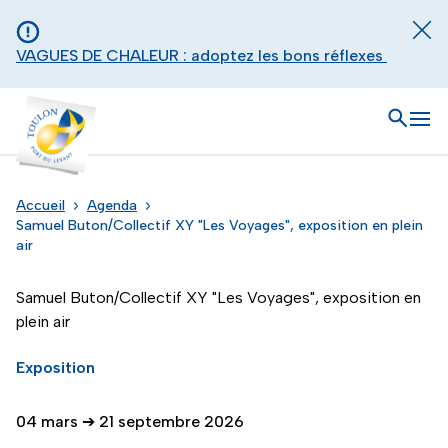
Aller au contenu principal
Panneau de gestion des cookies
Fer
VAGUES DE CHALEUR : adoptez les bons réflexes
Toulon - Port du levant, retour à l'accueil
Ouvrir
Men
Accueil
Agenda
Samuel Buton/Collectif XY "Les Voyages", exposition en plein
air
Samuel Buton/Collectif XY "Les Voyages", exposition en
plein air
Exposition
04 mars
➔
21 septembre 2026