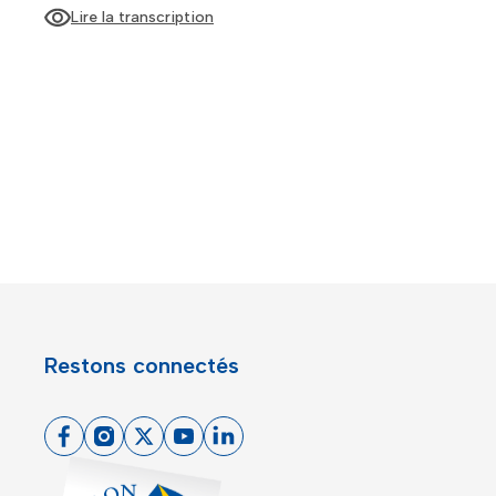
Lire la transcription
L'affiche dessinée par Monsieur Z représente
l'immeuble de la place Puget comme s'il dansait. Des
personnages colorés et joyeux circulent sur la place
Restons connectés
Facebook
Instagram
X
Youtube
Linkedin
Toulon - Port du levant, retour à l'accueil