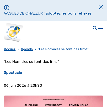
Aller au contenu principal
Panneau de gestion des cookies
Fer
VAGUES DE CHALEUR : adoptez les bons réflexes
Toulon - Port du levant, retour à l'accueil
Ouvrir
Men
Accueil
Agenda
"Les Normales se font des films"
"Les Normales se font des films"
Spectacle
06 juin 2026 à 20h30