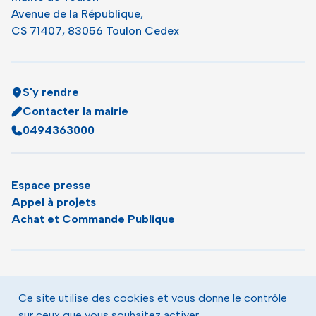
Avenue de la République,
CS 71407, 83056 Toulon Cedex
S'y rendre
Contacter la mairie
0494363000
Espace presse
Appel à projets
Achat et Commande Publique
Plan du site
Agenda
Ce site utilise des cookies et vous donne le contrôle
Le magazine municipal de Toulon
sur ceux que vous souhaitez activer