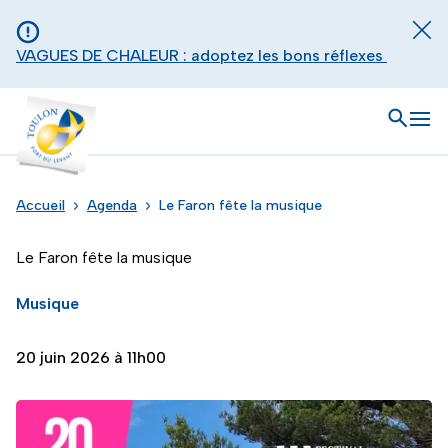
Aller au contenu principal
Panneau de gestion des cookies
Fer
VAGUES DE CHALEUR : adoptez les bons réflexes
Toulon - Port du levant, retour à l'accueil
Ouvrir
Men
Accueil
Agenda
Le Faron fête la musique
Le Faron fête la musique
Musique
20 juin 2026 à 11h00