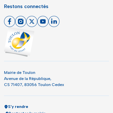
Restons connectés
Facebook
Instagram
X
Youtube
Linkedin
Toulon - Port du levant, retour à l'accueil
Mairie de Toulon
Avenue de la République,
CS 71407, 83056 Toulon Cedex
S'y rendre