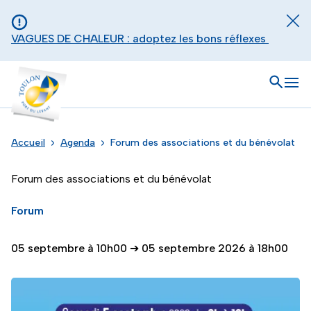
Aller au contenu principal
Panneau de gestion des cookies
Fer
VAGUES DE CHALEUR : adoptez les bons réflexes
Toulon - Port du levant, retour à l'accueil
Ouvrir
Men
Accueil
Agenda
Forum des associations et du bénévolat
Forum des associations et du bénévolat
Forum
05 septembre à 10h00
➔
05 septembre 2026 à 18h00