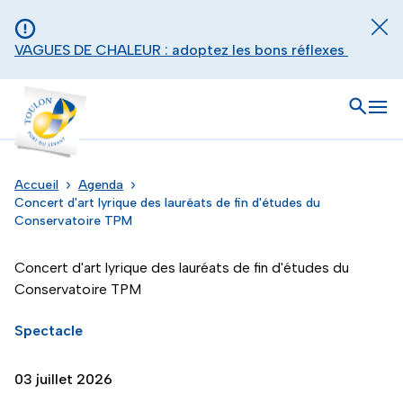
Aller au contenu principal
Panneau de gestion des cookies
Fer
VAGUES DE CHALEUR : adoptez les bons réflexes
Toulon - Port du levant, retour à l'accueil
Ouvrir
Men
Accueil
Agenda
Concert d'art lyrique des lauréats de fin d'études du
Conservatoire TPM
Concert d'art lyrique des lauréats de fin d'études du
Conservatoire TPM
Spectacle
03 juillet 2026