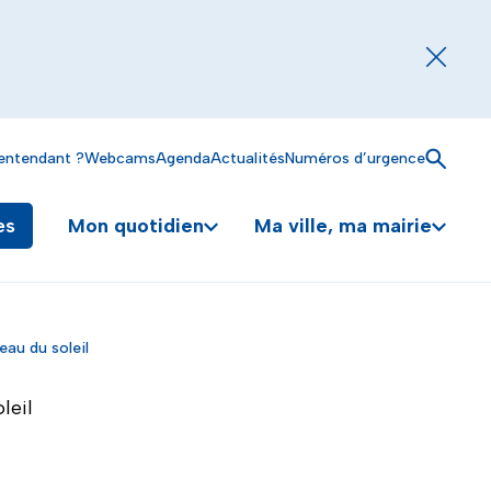
Fermer
entendant ?
Webcams
Agenda
Actualités
Numéros d’urgence
Ouvrir
Mon quotidien
Ma ville, ma mairie
es
eau du soleil
leil