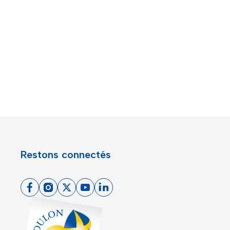
Restons connectés
Facebook
Instagram
X
Youtube
Linkedin
Toulon - Port du levant, retour à l'accueil