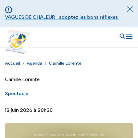
Aller au contenu principal
Panneau de gestion des cookies
Fer
VAGUES DE CHALEUR : adoptez les bons réflexes
Toulon - Port du levant, retour à l'accueil
Ouvrir
Men
Accueil
Agenda
Camille Lorente
Camille Lorente
Spectacle
13 juin 2026 à 20h30