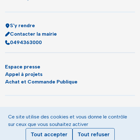
S'y rendre
Contacter la mairie
0494363000
Espace presse
Appel à projets
Achat et Commande Publique
Plan du site
Agenda
Ce site utilise des cookies et vous donne le contrôle
Le magazine municipal de Toulon
sur ceux que vous souhaitez activer
Mentions légales
Tout accepter
Tout refuser
Données personnelles