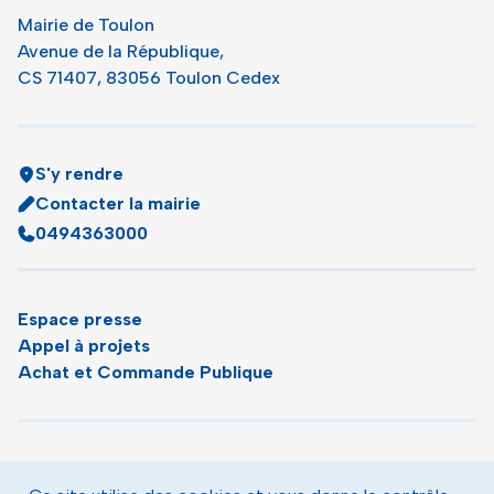
Mairie de Toulon
Avenue de la République,
CS 71407, 83056 Toulon Cedex
S'y rendre
Contacter la mairie
0494363000
Espace presse
Appel à projets
Achat et Commande Publique
Plan du site
Agenda