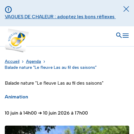
Aller au contenu principal
Panneau de gestion des cookies
Fer
VAGUES DE CHALEUR : adoptez les bons réflexes
Toulon - Port du levant, retour à l'accueil
Ouvrir
Men
Accueil
Agenda
Balade nature "Le fleuve Las au fil des saisons"
Balade nature "Le fleuve Las au fil des saisons"
Animation
10 juin à 14h00
➔
10 juin 2026 à 17h00