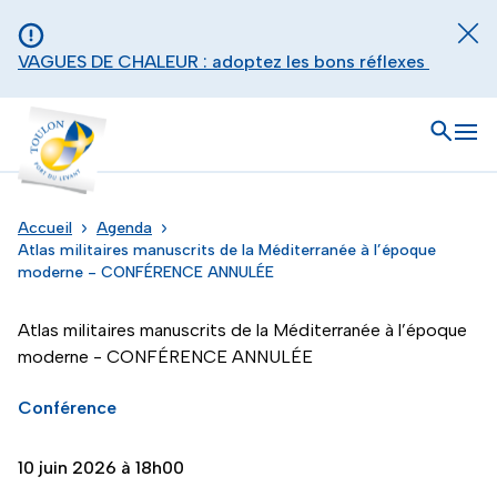
Aller au contenu principal
Panneau de gestion des cookies
Fer
VAGUES DE CHALEUR : adoptez les bons réflexes
Toulon - Port du levant, retour à l'accueil
Ouvrir
Men
Accueil
Agenda
Atlas militaires manuscrits de la Méditerranée à l’époque
moderne - CONFÉRENCE ANNULÉE
Atlas militaires manuscrits de la Méditerranée à l’époque
moderne - CONFÉRENCE ANNULÉE
Conférence
10 juin 2026 à 18h00