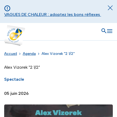
Aller au contenu principal
Panneau de gestion des cookies
Fer
VAGUES DE CHALEUR : adoptez les bons réflexes
Toulon - Port du levant, retour à l'accueil
Ouvrir
Men
Accueil
Agenda
Alex Vizorek "2 1/2"
Alex Vizorek "2 1/2"
Spectacle
05 juin 2026