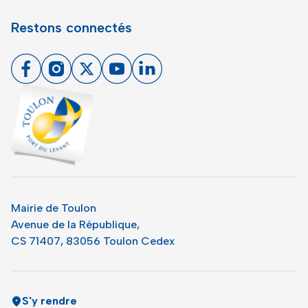
Restons connectés
Facebook
Instagram
X
Youtube
Linkedin
Toulon - Port du levant, retour à l'accueil
Mairie de Toulon
Avenue de la République,
CS 71407, 83056 Toulon Cedex
S'y rendre