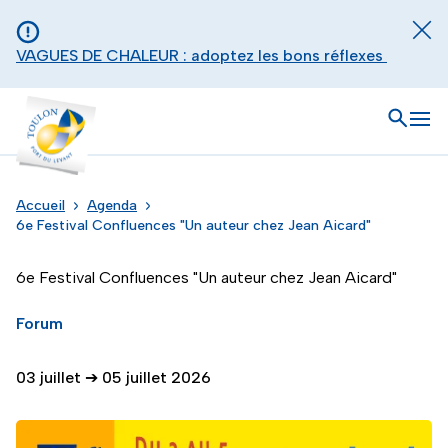
Aller au contenu principal
Panneau de gestion des cookies
Fer
VAGUES DE CHALEUR : adoptez les bons réflexes
Toulon - Port du levant, retour à l'accueil
Ouvrir
Men
Accueil
Agenda
6e Festival Confluences "Un auteur chez Jean Aicard"
6e Festival Confluences "Un auteur chez Jean Aicard"
Forum
03 juillet
➔
05 juillet 2026