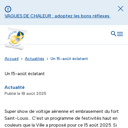
Aller au contenu principal
Panneau de gestion des cookies
Fer
VAGUES DE CHALEUR : adoptez les bons réflexes
Toulon - Port du levant, retour à l'accueil
Ouvrir
Men
Accueil
Actualités
Un 15-août éclatant
Un 15-août éclatant
Actualité
Publié le 18 août 2025
Super show de voltige aérienne et embrasement du fort
Saint-Louis… C’est un programme de festivités haut en
couleurs que la Ville a proposé pour ce 15 août 2025. Si