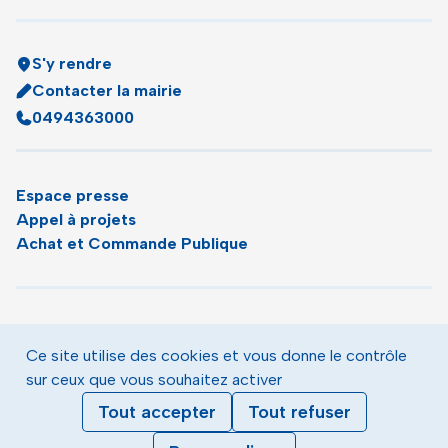
S'y rendre
Contacter la mairie
0494363000
Espace presse
Appel à projets
Achat et Commande Publique
Plan du site
Agenda
Ce site utilise des cookies et vous donne le contrôle
Le magazine municipal de Toulon
sur ceux que vous souhaitez activer
Mentions légales
Tout accepter
Tout refuser
Données personnelles
Gestion des cookies