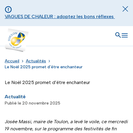
Aller au contenu principal
Panneau de gestion des cookies
Fer
VAGUES DE CHALEUR : adoptez les bons réflexes
Toulon - Port du levant, retour à l'accueil
Ouvrir
Men
Accueil
Actualités
Le Noël 2025 promet d’être enchanteur
Le Noël 2025 promet d’être enchanteur
Actualité
Publié le 20 novembre 2025
Josée Massi, maire de Toulon, a levé le voile, ce mercredi
19 novembre, sur le programme des festivités de fin