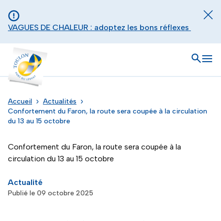
Aller au contenu principal
Panneau de gestion des cookies
Fer
VAGUES DE CHALEUR : adoptez les bons réflexes
Toulon - Port du levant, retour à l'accueil
Ouvrir
Men
Accueil
Actualités
Confortement du Faron, la route sera coupée à la circulation
du 13 au 15 octobre
Confortement du Faron, la route sera coupée à la
circulation du 13 au 15 octobre
Actualité
Publié le 09 octobre 2025