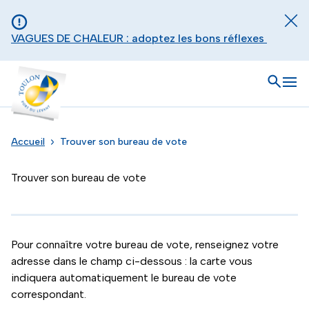
Aller au contenu principal
Panneau de gestion des cookies
Fer
VAGUES DE CHALEUR : adoptez les bons réflexes
Toulon - Port du levant, retour à l'accueil
Ouvrir
Men
Accueil
Trouver son bureau de vote
Trouver son bureau de vote
Pour connaître votre bureau de vote, renseignez votre
adresse dans le champ ci-dessous : la carte vous
indiquera automatiquement le bureau de vote
correspondant.