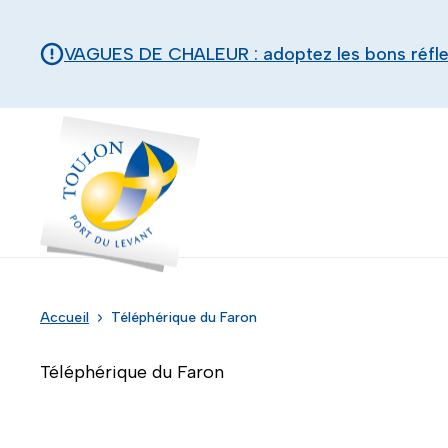
Aller au contenu principal
Panneau de gestion des cookies
VAGUES DE CHALEUR : adoptez les bons réfl
Toulon - Port du levant, retour à l'accueil
Accueil
Téléphérique du Faron
Téléphérique du Faron