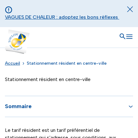
Aller au contenu principal
Panneau de gestion des cookies
Fer
VAGUES DE CHALEUR : adoptez les bons réflexes
Toulon - Port du levant, retour à l'accueil
Ouvrir
Men
Accueil
Stationnement résident en centre-ville
Stationnement résident en centre-ville
Sommaire
Le tarif résident est un tarif préférentiel de
stationnement qui s’adresse, sous conditions, aux