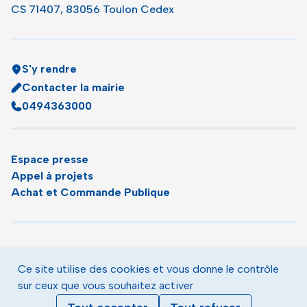
CS 71407, 83056 Toulon Cedex
S'y rendre
Contacter la mairie
0494363000
Espace presse
Appel à projets
Achat et Commande Publique
Plan du site
Agenda
Ce site utilise des cookies et vous donne le contrôle
Le magazine municipal de Toulon
sur ceux que vous souhaitez activer
Mentions légales