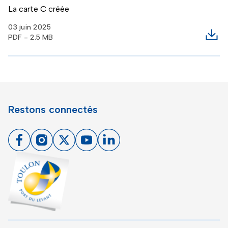
La carte C créée
03 juin 2025
PDF - 2.5 MB
Télé
Restons connectés
Facebook
Instagram
X
Youtube
Linkedin
Toulon - Port du levant, retour à l'accueil