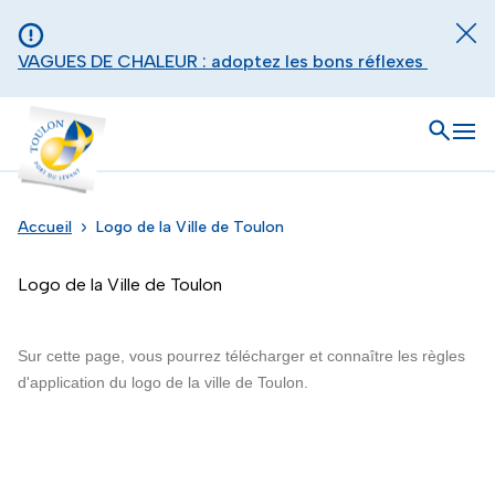
Aller au contenu principal
Panneau de gestion des cookies
Fer
VAGUES DE CHALEUR : adoptez les bons réflexes
Toulon - Port du levant, retour à l'accueil
Ouvrir
Men
Accueil
Logo de la Ville de Toulon
Logo de la Ville de Toulon
Sur cette page, vous pourrez télécharger et connaître les règles
d'application du logo de la ville de Toulon.