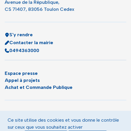
Avenue de la République,
CS 71407, 83056 Toulon Cedex
S'y rendre
Contacter la mairie
0494363000
Espace presse
Appel à projets
Achat et Commande Publique
Plan du site
Agenda
Ce site utilise des cookies et vous donne le contrôle
Le magazine municipal de Toulon
sur ceux que vous souhaitez activer
Mentions légales