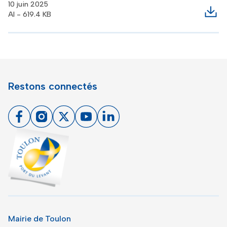
10 juin 2025
AI - 619.4 KB
Télé
Restons connectés
Facebook
Instagram
X
Youtube
Linkedin
Toulon - Port du levant, retour à l'accueil
Mairie de Toulon