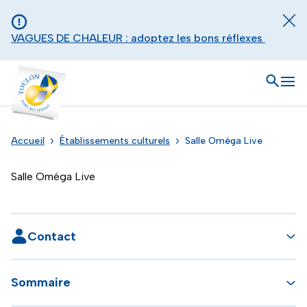
Aller au contenu principal
Panneau de gestion des cookies
Fer
VAGUES DE CHALEUR : adoptez les bons réflexes
Toulon - Port du levant, retour à l'accueil
Ouvrir
Men
Accueil
Établissements culturels
Salle Oméga Live
Salle Oméga Live
Contact
Sommaire