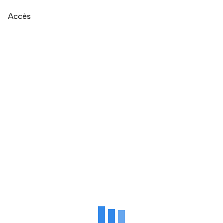
Accès
Naviguer directement après la carte