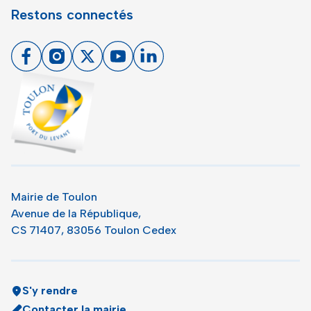
Restons connectés
Facebook
Instagram
X
Youtube
Linkedin
Toulon - Port du levant, retour à l'accueil
Mairie de Toulon
Avenue de la République,
CS 71407, 83056 Toulon Cedex
S'y rendre
Contacter la mairie