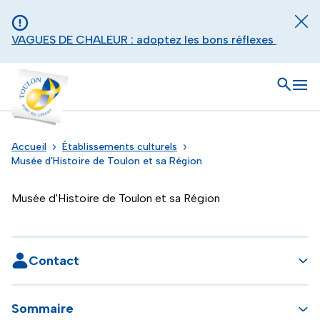
Aller au contenu principal
Panneau de gestion des cookies
Fer
VAGUES DE CHALEUR : adoptez les bons réflexes
Toulon - Port du levant, retour à l'accueil
Ouvrir
Men
Accueil
Établissements culturels
Musée d'Histoire de Toulon et sa Région
Musée d'Histoire de Toulon et sa Région
Contact
Sommaire