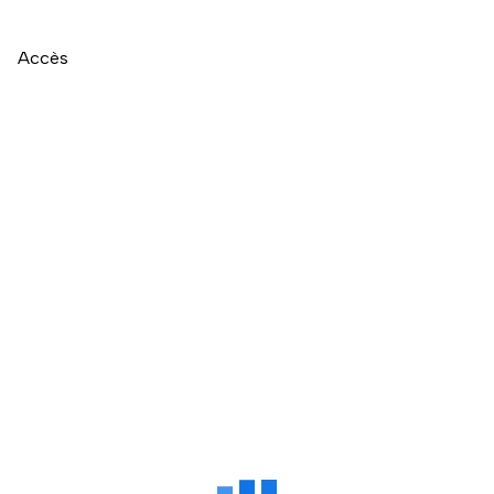
Accès
Naviguer directement après la carte