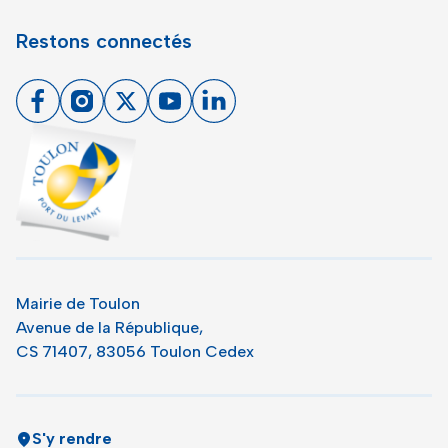
Restons connectés
Facebook
Instagram
X
Youtube
Linkedin
Toulon - Port du levant, retour à l'accueil
Mairie de Toulon
Avenue de la République,
CS 71407, 83056 Toulon Cedex
S'y rendre