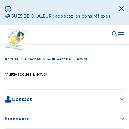
Aller au contenu principal
Panneau de gestion des cookies
Fer
VAGUES DE CHALEUR : adoptez les bons réflexes
Toulon - Port du levant, retour à l'accueil
Ouvrir
Men
Accueil
Crèches
Multi-accueil L'envol
Multi-accueil L'envol
Contact
Sommaire