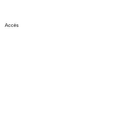
Accès
Naviguer directement après la carte