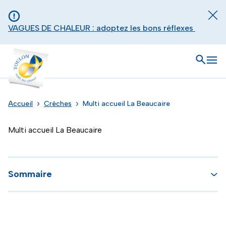
Aller au contenu principal
Panneau de gestion des cookies
Fer
VAGUES DE CHALEUR : adoptez les bons réflexes
Toulon - Port du levant, retour à l'accueil
Ouvrir
Men
Accueil
Crèches
Multi accueil La Beaucaire
Multi accueil La Beaucaire
Sommaire