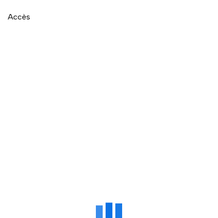
Accès
Naviguer directement après la carte