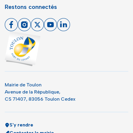
Restons connectés
Facebook
Instagram
X
Youtube
Linkedin
Toulon - Port du levant, retour à l'accueil
Mairie de Toulon
Avenue de la République,
CS 71407, 83056 Toulon Cedex
S'y rendre
Contacter la mairie